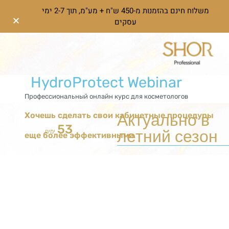
משלוח חינם בהזמנות מ-450 ש"ח + מע"מ, תוך 2-7 ימי
עסקים
HydroProtect Webinar
Профессиональный онлайн курс для косметологов
Актуально в
Хочешь сделать свои кабинетные процедуры
53
летний сезон
ימים
еще более эффективными