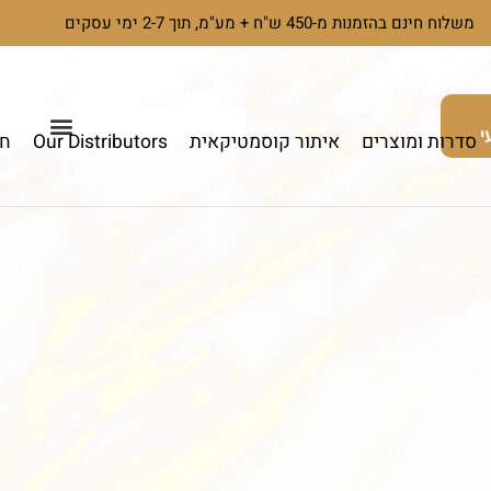
משלוח חינם בהזמנות מ-450 ש"ח + מע"מ, תוך 2-7 ימי עסקים
י
סדרות ומוצרים
איתור קוסמטיקאית
Our Distributors
חי