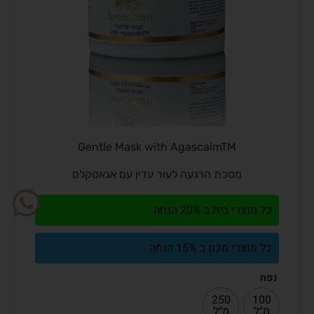
Gentle Mask with AgascalmTM
מסכת הרגעה לעור עדין עם אגאסקלם
כל מוצרי בית ב 20% הנחה
כל מוצרי מכון ב 15% הנחה
נפח
250
100
מ״ל
מ״ל