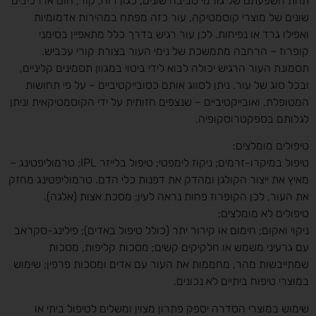
תחת השפעתם של גורמי סביבה שונים, כגון רוח, קור, חום או רכיבים
שונים של מוצרי קוסמטיקה, עור כזה מפתח במהירות אדמומיות
ואפילו גרד או נפיחות. לכן עור רגיש בדרך כלל מתאפיין בסימני
קופרוז – הרחבה מתמשכת של נימי העור בצורת קורי עכביש.
תסמונת העור הרגיש יכולה לבוא לידי ביטוי במגוון תסמינים קליניים,
ובכל סוג של עור. ניתן לסווג אותם כסובייקטיביים – על פי תחושות
המטופלת, ואובייקטיביים – שנצפים חזותית על ידי הקוסמטיקאית וניתן
לגלותם בספקטרוסקופיה.
טיפולים מומלצים:
טיפול במיקרו-זרמים; ניקוז לימפטי; טיפול בלייזר IPL; טרמוליפטינג –
מאיץ את ייצור הקולגן ומהדק את דפנות כלי הדם. טרמוליפטינג מחזק
את העור, לכן הקופרוז פחות נראה לעין; מסכת אצות (אלגה).
טיפולים לא מומלצים:
ניקוי ואקום; חימום או קירור יתר (כולל טיפול באדים); פילינג-סקראב
עם גרעיני משמש או חלקיקים קשים; מסכות קליפות, מסכות
שמתייבשות מהר, מחממות את העור עם אדים ומסכות פרפין; שימוש
במוצרי טיפוח ביתיים לא נכונים.
שימוש במוצרי הסדרה יספק פתרון מצוין ומשלים לטיפול ביתי או