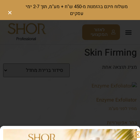
משלוח חינם בהזמנות מ-450 ש"ח + מע"מ, תוך 2-7 ימי
עסקים
לאזור
המקצועי
Skin Firming
מציג תוצאה אחת
Enzyme Exfoliator
מחיר לפני מע"מ:
בחר אפשרויות