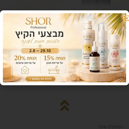
Drying treatment Demi
makeup
מחיר לפני מע"מ:
35
₪
28
₪
המפיצים שלנו