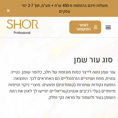
משלוח חינם בהזמנות מ-450 ש"ח + מע"מ, תוך 2-7 ימי
עסקים
לאזור
המקצועי
סוג עור שמן
עור שמן נוטה לייצר כמות מוגזמת של חלב, כלומר שומן. נטייה
גנטית, מתח ושינויים הורמונליים הם האחראים לכך. התוצאה:
הופעת נקודות שחורות (קומודונים) ופצעים. מוצרי ניקוי וטיפוח
מיוחדים בעלי רכיבים אנטיבקטריאליים יסייעו לך לאזן את רמת
השומן בעור ולשמור על מראה נקי וחלק.