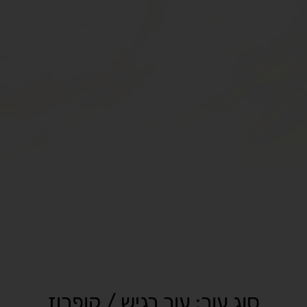
סוג עור: עור רגיש / קופרוז