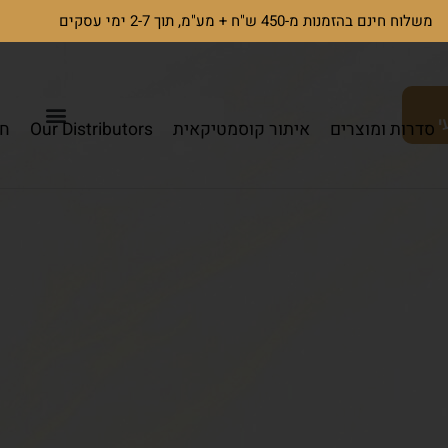
משלוח חינם בהזמנות מ-450 ש"ח + מע"מ, תוך 2-7 ימי עסקים
י
סדרות ומוצרים
איתור קוסמטיקאית
Our Distributors
חי