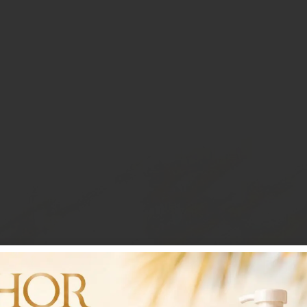
Branded Blanket
שמיכת פליז ממותגת