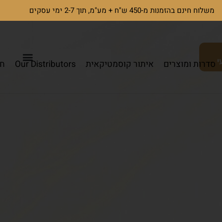
משלוח חינם בהזמנות מ-450 ש"ח + מע"מ, תוך 2-7 ימי עסקים
י
סדרות ומוצרים
איתור קוסמטיקאית
Our Distributors
חי