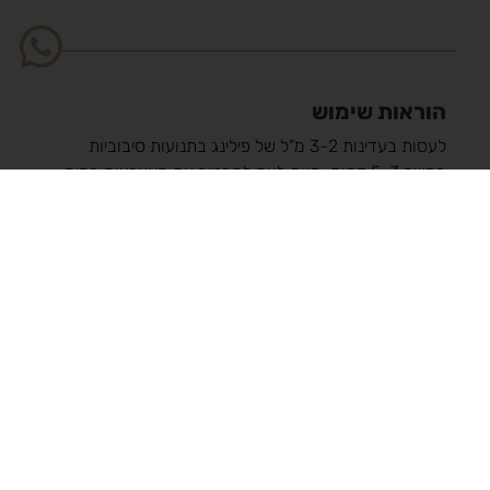
הוראות שימוש
לעסות בעדינות 3-2 מ"ל של פילינג בתנועות סיבוביות
במשך 5-3 דקות, מעת לעת להרטיב את האצבעות במים.
יש למרוח את הפילינג על עור הפנים, הצוואר והדקולטה
ולעבור לשלב הבא בלי לשטוף. מומלץ להשתמש בקליניקה
בשילוב עם טיפול במיקרו-זרמים.
מוצרים נוספים בסדרה