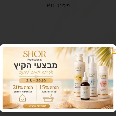
פילינג PTL